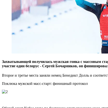
Захватывающей получилась мужская гонка с массовым стар
участие один белорус - Сергей Бочарников, он финишировал
Второе и третье места заняли немец Бенедикт Долль и соответс
Поклюка мужской масс-старт: финишный протокол