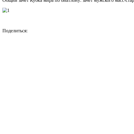
Общий зачет Кубка мира по биатлону: зачет мужского масс-ста
Поделиться: