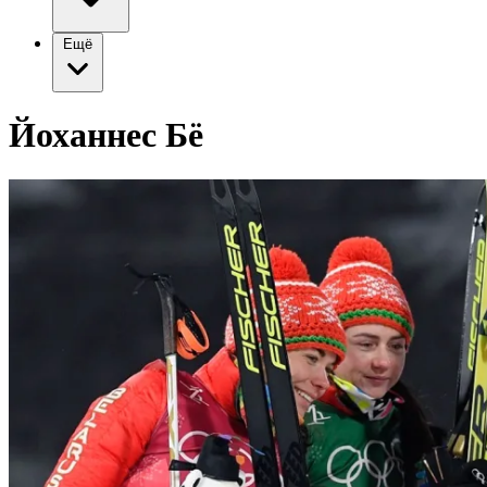
Ещё
Йоханнес Бё