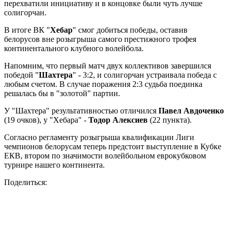
перехватили инициативу и в концовке были чуть лучше
солигорчан.
В итоге ВК "
Хебар
" смог добиться победы, оставив
белорусов вне розыгрыша самого престижного трофея
континентального клубного волейбола.
Напомним, что первый матч двух коллективов завершился
победой "
Шахтера
" - 3:2, и солигорчан устраивала победа с
любым счетом. В случае поражения 2:3 судьба поединка
решалась бы в "золотой" партии.
У "Шахтера" результативностью отличился
Павел Авдоченко
(19 очков), у "Хебара" -
Тодор Алексиев
(22 пункта).
Согласно регламенту розыгрыша квалификации Лиги
чемпионов белорусам теперь предстоит выступление в Кубке
ЕКВ, втором по значимости волейбольном еврокубковом
турнире нашего континента.
Поделиться: