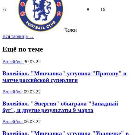
6
8
16
Челси
Вся таблица →
Ещё по теме
Волейбол
30.03.22
Волейбол. "Минчанка" уступила "Протону" в
матче российской суперлиги
Волейбол
09.03.22
Волейбол. "Энергия" обыграла "Западный
буг", и другие результаты 9 марта
Волейбол
06.03.22
Волейбол. "Минчанка" уступила "Уралочке" в