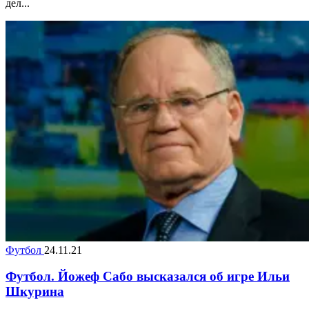
дел...
Футбол
24.11.21
Футбол. Йожеф Сабо высказался об игре Ильи
Шкурина