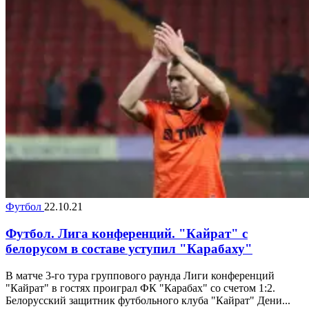
Футбол
22.10.21
Футбол. Лига конференций. "Кайрат" с
белорусом в составе уступил "Карабаху"
В матче 3-го тура группового раунда Лиги конференций
"Кайрат" в гостях проиграл ФК "Карабах" со счетом 1:2.
Белорусский защитник футбольного клуба "Кайрат" Дени...