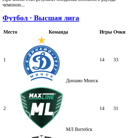
чемпион...
Футбол · Высшая лига
Место
Команда
Игры
Очки
1
14
33
Динамо Минск
2
14
31
МЛ Витебск