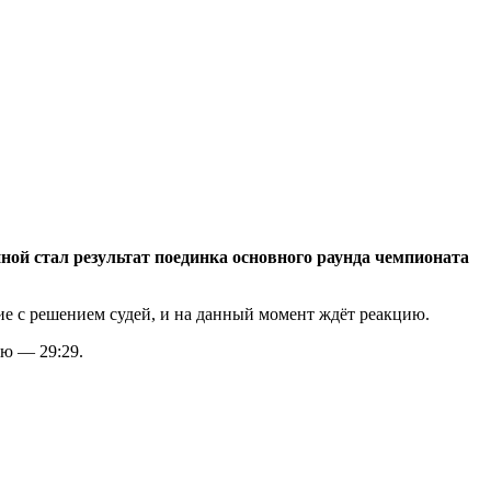
ой стал результат поединка основного раунда чемпионата
ие с решением судей, и на данный момент ждёт реакцию.
ью — 29:29.