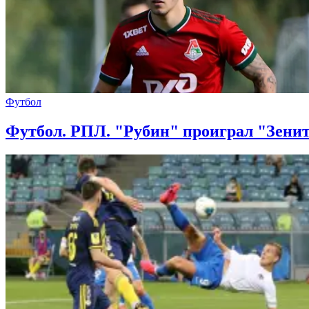
Футбол
Футбол. РПЛ. "Рубин" проиграл "Зенит