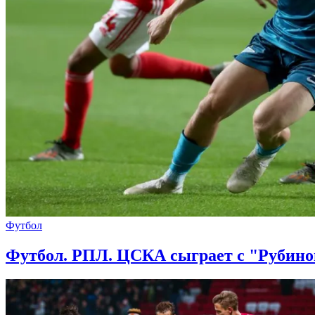
Футбол
Футбол. РПЛ. ЦСКА сыграет с "Рубином"