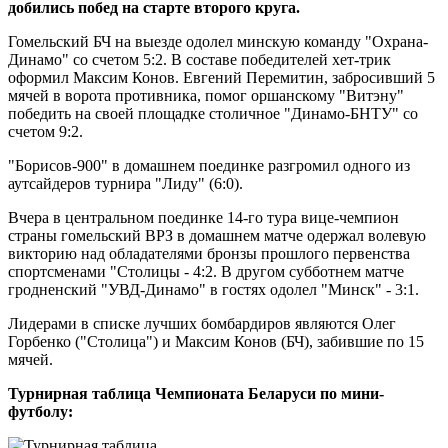
добились побед на старте второго круга.
Гомельский БЧ на выезде одолел минскую команду "Охрана-
Динамо" со счетом 5:2. В составе победителей хет-трик
оформил Максим Конов. Евгений Перемитин, забросивший 5
мячей в ворота противника, помог оршанскому "Витэну"
победить на своей площадке столичное "Динамо-БНТУ" со
счетом 9:2.
"Борисов-900" в домашнем поединке разгромил одного из
аутсайдеров турнира "Лиду" (6:0).
Вчера в центральном поединке 14-го тура вице-чемпион
страны гомельский ВРЗ в домашнем матче одержал волевую
викторию над обладателями бронзы прошлого первенства
спортсменами "Столицы - 4:2. В другом субботнем матче
гродненский "УВД-Динамо" в гостях одолел "Минск" - 3:1.
Лидерами в списке лучших бомбардиров являются Олег
Горбенко ("Столица") и Максим Конов (БЧ), забившие по 15
мячей.
Турнирная таблица Чемпионата Беларуси по мини-
футболу: