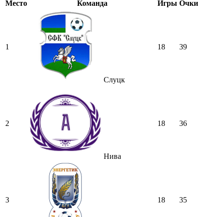
Место
Команда
Игры
Очки
1
18
39
Слуцк
2
18
36
Нива
3
18
35