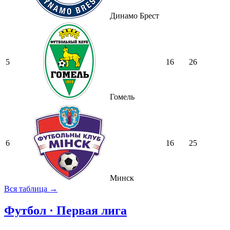
Динамо Брест
5
16
26
Гомель
6
16
25
Минск
Вся таблица →
Футбол · Первая лига