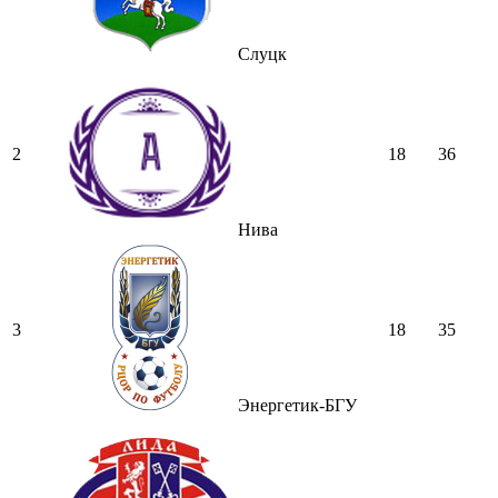
Слуцк
2
18
36
Нива
3
18
35
Энергетик-БГУ