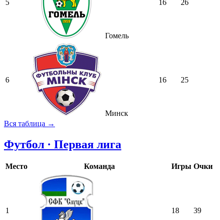
5
16
26
Гомель
6
16
25
Минск
Вся таблица →
Футбол · Первая лига
Место
Команда
Игры
Очки
1
18
39