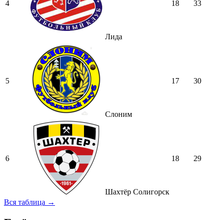
4
18
33
Лида
5
17
30
Слоним
6
18
29
Шахтёр Солигорск
Вся таблица →