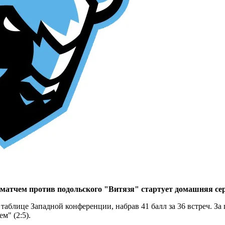
 матчем против подольского "Витязя" стартует домашняя се
аблице Западной конференции, набрав 41 балл за 36 встреч. За 
м" (2:5).