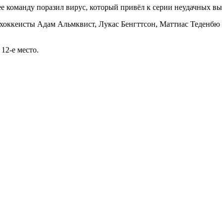
е команду поразил вирус, который привёл к серии неудачных в
хоккеисты Адам Альмквист, Лукас Бенгттсон, Маттиас Теденбю
12-е место.