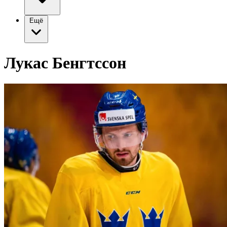
Ещё
Лукас Бенгтссон