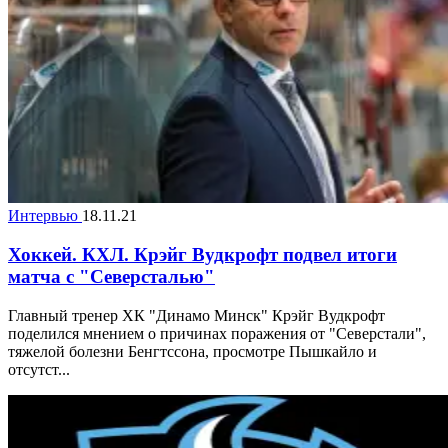
Интервью
18.11.21
Хоккей. КХЛ. Крэйг Вудкрофт подвел итоги
матча с "Северсталью"
Главный тренер ХК "Динамо Минск" Крэйг Вудкрофт
поделился мнением о причинах поражения от "Северстали",
тяжелой болезни Бенгтссона, просмотре Пышкайло и
отсутст...