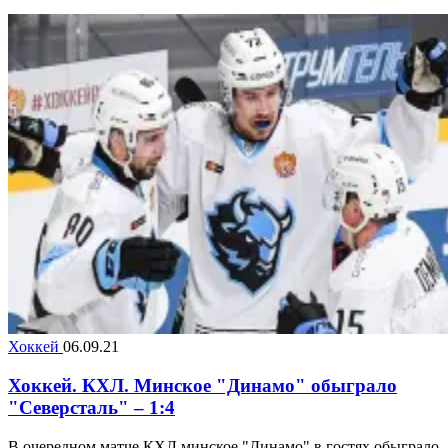
Хоккей
06.09.21
Хоккей. КХЛ. Минское "Динамо" обыграло
"Северсталь" – 1:4
В очередном матче КХЛ минское "Динамо" в гостях обыграло