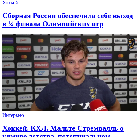
Хоккей
Сборная России обеспечила себе выход
в ¼ финала Олимпийских игр
Интервью
Хоккей. КХЛ. Мальте Стремвалль о
кумире детства, потенциальном