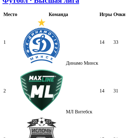
Футбол · Высшая лига
Место
Команда
Игры
Очки
1
14
33
Динамо Минск
2
14
31
МЛ Витебск