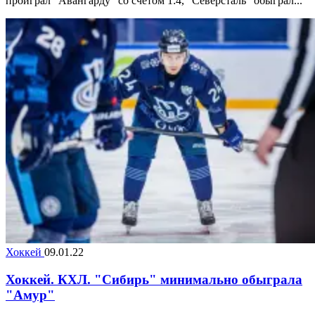
проиграл "Авангарду" со счётом 1:4, "Северсталь" обыграл...
Хоккей
09.01.22
Хоккей. КХЛ. "Сибирь" минимально обыграла
"Амур"