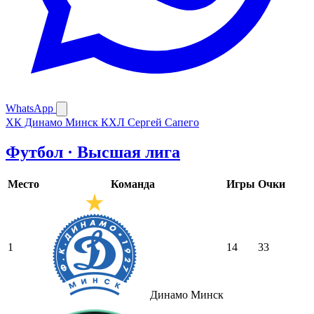
WhatsApp
ХК Динамо Минск
КХЛ
Сергей Сапего
Футбол · Высшая лига
Место
Команда
Игры
Очки
1
14
33
Динамо Минск