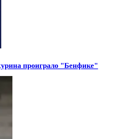
курина проиграло "Бенфике"