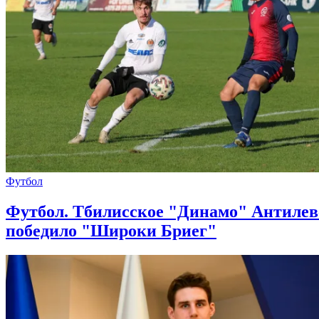
Футбол
Футбол. Тбилисское "Динамо" Антилев
победило "Широки Бриег"