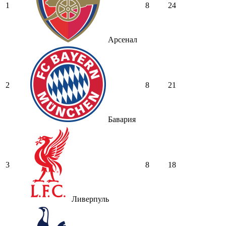
1
8
24
Арсенал
2
8
21
Бавария
3
8
18
Ливерпуль