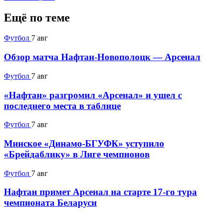
Ещё по теме
Футбол
7 авг
Обзор матча Нафтан-Новополоцк — Арсенал
Футбол
7 авг
«Нафтан» разгромил «Арсенал» и ушел с
последнего места в таблице
Футбол
7 авг
Минское «Динамо-БГУФК» уступило
«Брейдаблику» в Лиге чемпионов
Футбол
7 авг
Нафтан примет Арсенал на старте 17-го тура
чемпионата Беларуси