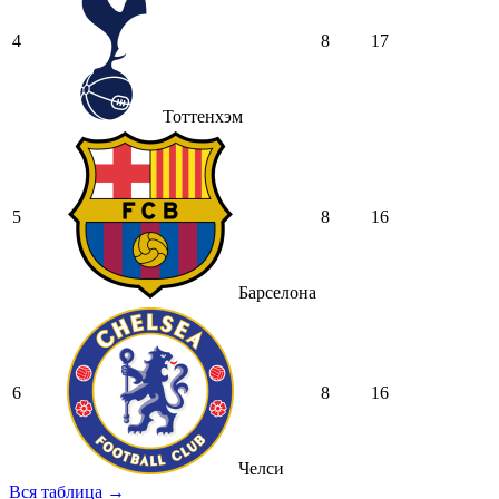
4
8
17
Тоттенхэм
5
8
16
Барселона
6
8
16
Челси
Вся таблица →