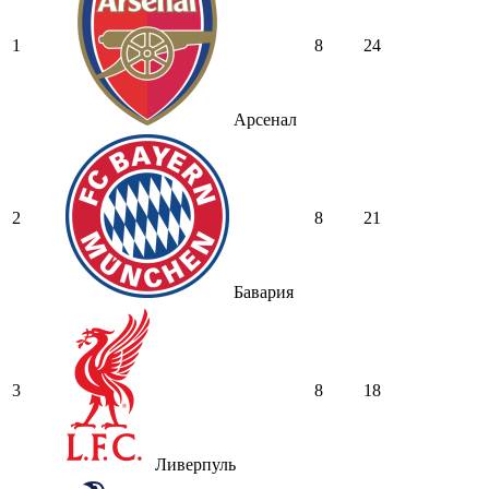
1
8
24
Арсенал
2
8
21
Бавария
3
8
18
Ливерпуль