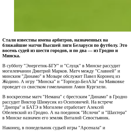
Стали известны имена арбитров, назначенных на
ближайшие матчи Высшей лиги Беларуси по футболу. Это
восемь судей из шести городов, и по два — из Гродно и
Минска.
В субботу "Энергетик-БГУ" и "Слуцк" в Минске рассудит
могилевчанин Дмитрий Марков. Матч между "Славией" и
минским "Динамо" в Мозыре обслужит Павел Коронец из
Жодино. А игру "Минска" и "Торпедо-БелАЗа" на Маяковке
проведет со свистком гомельчанин Амин Кургхели.
В воскресенье матч "Немана" с брестским "Динамо" в Гродно
рассудит Виктор Шимусик из Осиповичей. На встрече
"Днепра" и БАТЭ в Могилеве отработает Алексей
Обелевский из Гродно. А на поединок "Ислочи" и "Шахтера"
в Минске назначен его земляк Виталий Севостьяник.
Наконец, в понедельник судьей игры "Арсенала" и