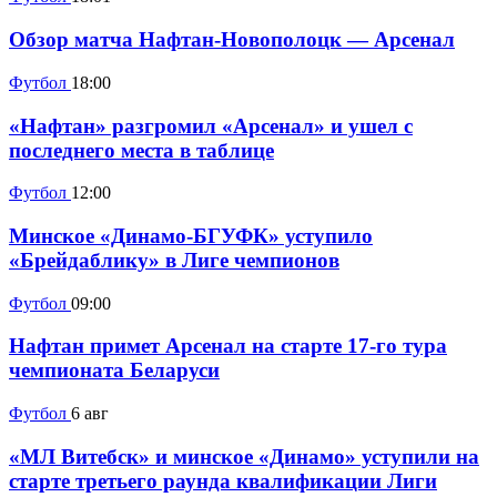
Обзор матча Нафтан-Новополоцк — Арсенал
Футбол
18:00
«Нафтан» разгромил «Арсенал» и ушел с
последнего места в таблице
Футбол
12:00
Минское «Динамо-БГУФК» уступило
«Брейдаблику» в Лиге чемпионов
Футбол
09:00
Нафтан примет Арсенал на старте 17-го тура
чемпионата Беларуси
Футбол
6 авг
«МЛ Витебск» и минское «Динамо» уступили на
старте третьего раунда квалификации Лиги