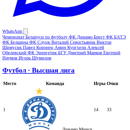
WhatsApp
Чемпионат Беларуси по футболу
ФК Динамо Брест
ФК БАТЭ
ФК Белшина
ФК Слуцк
Виталий Севостьяник
Виктор
Шимусик
Павел Коронец
Амин Кургхели
Алексей
Обелевский
ФК Энергетик БГУ
Дмитрий Марков
Евгений
Наумов
Игорь Шумилов
Футбол · Высшая лига
Место
Команда
Игры
Очки
1
14
33
Динамо Минск