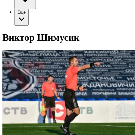
Ещё
Виктор Шимусик