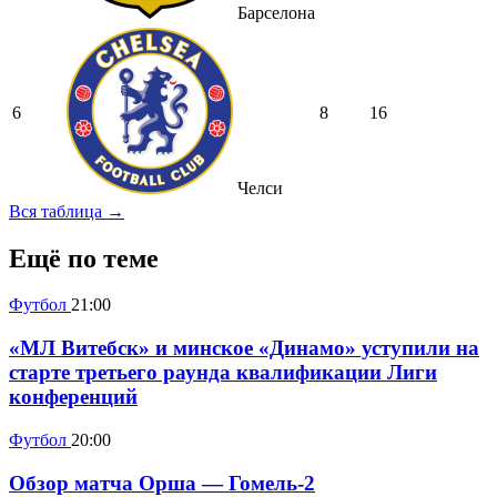
Барселона
6
8
16
Челси
Вся таблица →
Ещё по теме
Футбол
21:00
«МЛ Витебск» и минское «Динамо» уступили на
старте третьего раунда квалификации Лиги
конференций
Футбол
20:00
Обзор матча Орша — Гомель-2