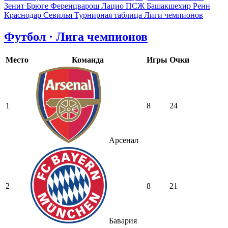
Зенит
Брюге
Ференцварош
Лацио
ПСЖ
Башакшехир
Ренн
Краснодар
Севилья
Турнирная таблица Лиги чемпионов
Футбол · Лига чемпионов
Место
Команда
Игры
Очки
1
8
24
Арсенал
2
8
21
Бавария