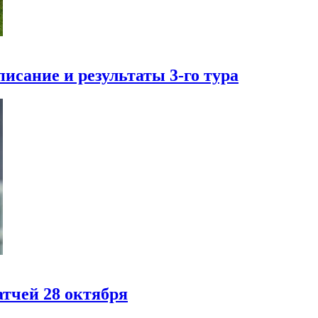
писание и результаты 3-го тура
атчей 28 октября