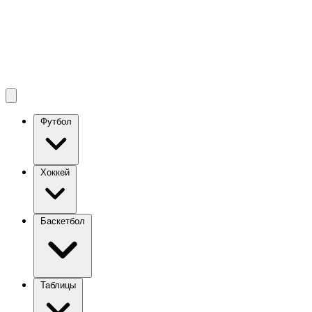
Футбол
Хоккей
Баскетбол
Таблицы