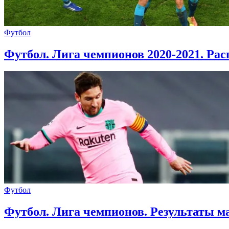
Футбол
Футбол. Лига чемпионов 2020-2021. Рас
Футбол
Футбол. Лига чемпионов. Результаты м