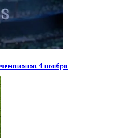
 чемпионов 4 ноября