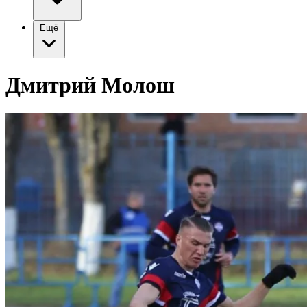
Ещё
Дмитрий Молош