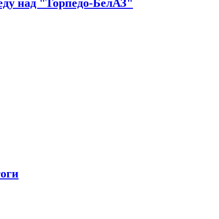
еду над "Торпедо-БелАЗ"
тоги