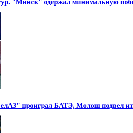
 тур. "Минск" одержал минимальную поб
-БелАЗ" проиграл БАТЭ, Молош подвел и