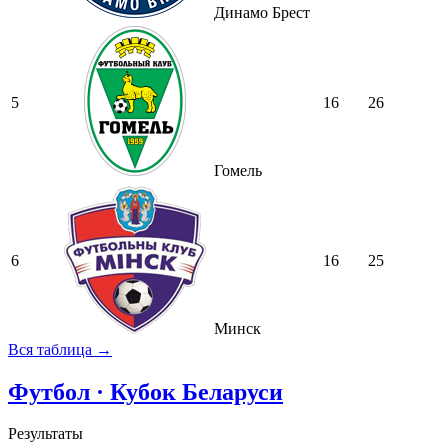
Динамо Брест
5
16
26
Гомель
6
16
25
Минск
Вся таблица →
Футбол · Кубок Беларуси
Результаты