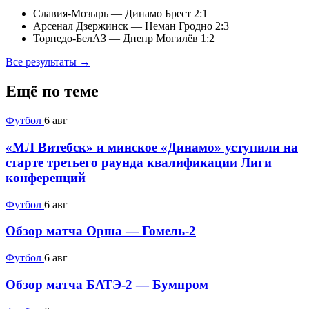
Славия-Мозырь — Динамо Брест
2:1
Арсенал Дзержинск — Неман Гродно
2:3
Торпедо-БелАЗ — Днепр Могилёв
1:2
Все результаты →
Ещё по теме
Футбол
6 авг
«МЛ Витебск» и минское «Динамо» уступили на
старте третьего раунда квалификации Лиги
конференций
Футбол
6 авг
Обзор матча Орша — Гомель-2
Футбол
6 авг
Обзор матча БАТЭ-2 — Бумпром