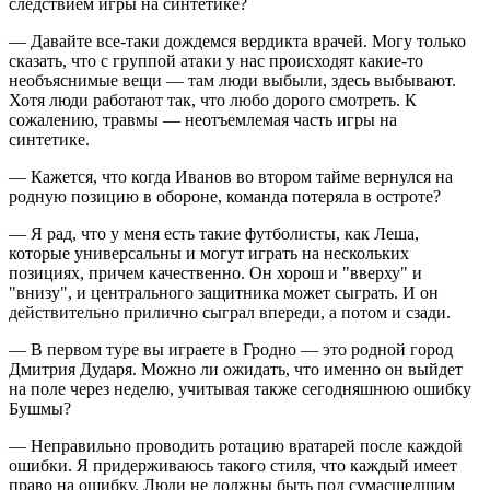
следствием игры на синтетике?
— Давайте все-таки дождемся вердикта врачей. Могу только
сказать, что с группой атаки у нас происходят какие-то
необъяснимые вещи — там люди выбыли, здесь выбывают.
Хотя люди работают так, что любо дорого смотреть. К
сожалению, травмы — неотъемлемая часть игры на
синтетике.
— Кажется, что когда Иванов во втором тайме вернулся на
родную позицию в обороне, команда потеряла в остроте?
— Я рад, что у меня есть такие футболисты, как Леша,
которые универсальны и могут играть на нескольких
позициях, причем качественно. Он хорош и "вверху" и
"внизу", и центрального защитника может сыграть. И он
действительно прилично сыграл впереди, а потом и сзади.
— В первом туре вы играете в Гродно — это родной город
Дмитрия Дударя. Можно ли ожидать, что именно он выйдет
на поле через неделю, учитывая также сегодняшнюю ошибку
Бушмы?
— Неправильно проводить ротацию вратарей после каждой
ошибки. Я придерживаюсь такого стиля, что каждый имеет
право на ошибку. Люди не должны быть под сумасшедшим