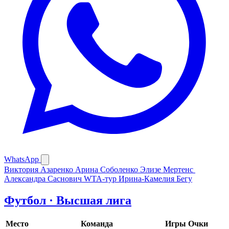
WhatsApp
Виктория Азаренко
Арина Соболенко
Элизе Мертенс
Александра Саснович
WTA-тур
Ирина-Камелия Бегу
Футбол · Высшая лига
Место
Команда
Игры
Очки