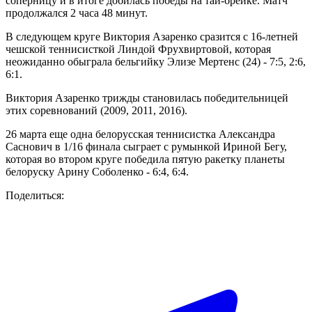
соперницу и в итоге добилась победы на тай-брейке. Матч
продолжался 2 часа 48 минут.
В следующем круге Виктория Азаренко сразится с 16-летней
чешской теннисисткой Линдой Фрухвиртовой, которая
неожиданно обыграла бельгийку Элизе Мертенс (24) - 7:5, 2:6,
6:1.
Виктория Азаренко трижды становилась победительницей
этих соревнований (2009, 2011, 2016).
26 марта еще одна белорусская теннисистка Александра
Саснович в 1/16 финала сыграет с румынкой Ириной Бегу,
которая во втором круге победила пятую ракетку планеты
белоруску Арину Соболенко - 6:4, 6:4.
Поделиться: