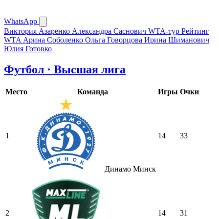
WhatsApp
Виктория Азаренко
Александра Саснович
WTA-тур
Рейтинг
WTA
Арина Соболенко
Ольга Говорцова
Ирина Шиманович
Юлия Готовко
Футбол · Высшая лига
Место
Команда
Игры
Очки
1
14
33
Динамо Минск
2
14
31