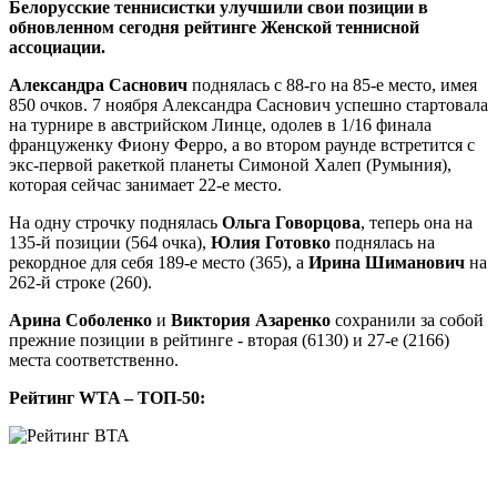
Белорусские теннисистки улучшили свои позиции в
обновленном сегодня рейтинге Женской теннисной
ассоциации.
Александра Саснович
поднялась с 88-го на 85-е место, имея
850 очков. 7 ноября Александра Саснович успешно стартовала
на турнире в австрийском Линце, одолев в 1/16 финала
француженку Фиону Ферро, а во втором раунде встретится с
экс-первой ракеткой планеты Симоной Халеп (Румыния),
которая сейчас занимает 22-е место.
На одну строчку поднялась
Ольга Говорцова
, теперь она на
135-й позиции (564 очка),
Юлия Готовко
поднялась на
рекордное для себя 189-е место (365), а
Ирина Шиманович
на
262-й строке (260).
Арина Соболенко
и
Виктория Азаренко
сохранили за собой
прежние позиции в рейтинге - вторая (6130) и 27-е (2166)
места соответственно.
Рейтинг WTA – ТОП-50: