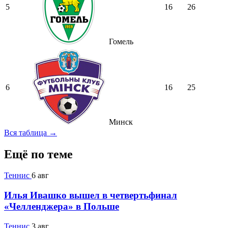
5
16
26
Гомель
6
16
25
Минск
Вся таблица →
Ещё по теме
Теннис
6 авг
Илья Ивашко вышел в четвертьфинал
«Челленджера» в Польше
Теннис
3 авг