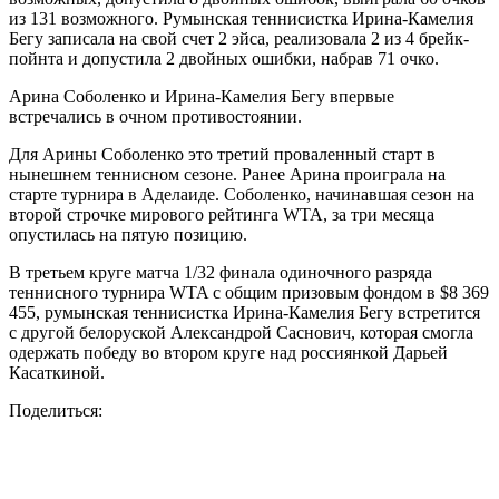
из 131 возможного. Румынская теннисистка Ирина-Камелия
Бегу записала на свой счет 2 эйса, реализовала 2 из 4 брейк-
пойнта и допустила 2 двойных ошибки, набрав 71 очко.
Арина Соболенко и Ирина-Камелия Бегу впервые
встречались в очном противостоянии.
Для Арины Соболенко это третий проваленный старт в
нынешнем теннисном сезоне. Ранее Арина проиграла на
старте турнира в Аделаиде. Соболенко, начинавшая сезон на
второй строчке мирового рейтинга WTA, за три месяца
опустилась на пятую позицию.
В третьем круге матча 1/32 финала одиночного разряда
теннисного турнира WTA с общим призовым фондом в $8 369
455, румынская теннисистка Ирина-Камелия Бегу встретится
с другой белоруской Александрой Саснович, которая смогла
одержать победу во втором круге над россиянкой Дарьей
Касаткиной.
Поделиться: