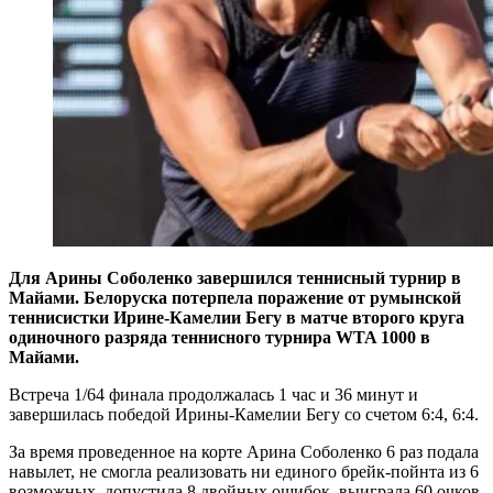
Для Арины Соболенко завершился теннисный турнир в
Майами. Белоруска потерпела поражение от румынской
теннисистки Ирине-Камелии Бегу в матче второго круга
одиночного разряда теннисного турнира WTA 1000 в
Майами.
Встреча 1/64 финала продолжалась 1 час и 36 минут и
завершилась победой Ирины-Камелии Бегу со счетом 6:4, 6:4.
За время проведенное на корте Арина Соболенко 6 раз подала
навылет, не смогла реализовать ни единого брейк-пойнта из 6
возможных, допустила 8 двойных ошибок, выиграла 60 очков