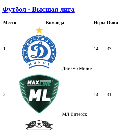
Футбол · Высшая лига
Место
Команда
Игры
Очки
1
14
33
Динамо Минск
2
14
31
МЛ Витебск