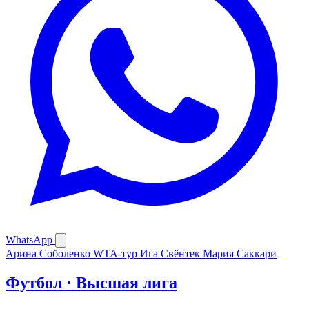
WhatsApp
Арина Соболенко
WTA-тур
Ига Свёнтек
Мария Саккари
Футбол · Высшая лига