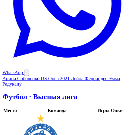
WhatsApp
Арина Соболенко
US Open 2021
Лейла Фернандес
Эмма
Радукану
Футбол · Высшая лига
Место
Команда
Игры
Очки