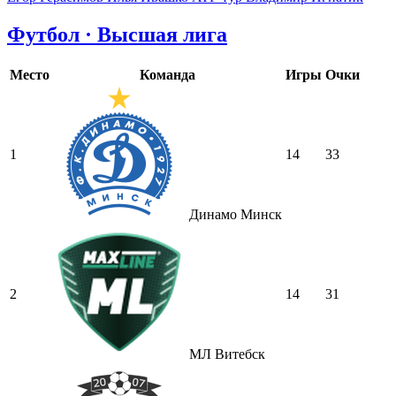
Футбол · Высшая лига
Место
Команда
Игры
Очки
1
14
33
Динамо Минск
2
14
31
МЛ Витебск