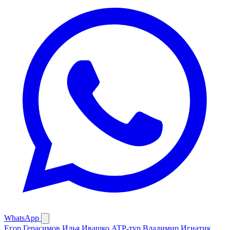
WhatsApp
Егор Герасимов
Илья Ивашко
ATP-тур
Владимир Игнатик