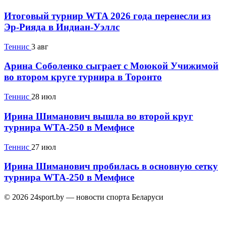
Итоговый турнир WTA 2026 года перенесли из
Эр-Рияда в Индиан-Уэллс
Теннис
3 авг
Арина Соболенко сыграет с Моюкой Учижимой
во втором круге турнира в Торонто
Теннис
28 июл
Ирина Шиманович вышла во второй круг
турнира WTA-250 в Мемфисе
Теннис
27 июл
Ирина Шиманович пробилась в основную сетку
турнира WTA-250 в Мемфисе
© 2026 24sport.by — новости спорта Беларуси