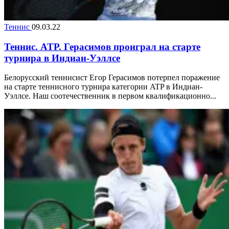
Теннис
09.03.22
Теннис. ATP. Герасимов проиграл на старте
турнира в Индиан-Уэллсе
Белорусский теннисист Егор Герасимов потерпел поражение
на старте теннисного турнира категории ATP в Индиан-
Уэллсе. Наш соотечественник в первом квалификационно...