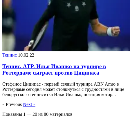
Теннис
10.02.22
Теннис. ATP. Илья Ивашко на турнире в
Роттердаме сыграет против Циципаса
Стефанос Циципас - первый сеяный турнира ABN Amro в
Роттердаме сегодня может столкнуться с трудностями в лице
белорусского тенниситка Ильи Ивашко, позиция котор...
« Previous
Next »
Показаны
1
—
20
из
80
материалов