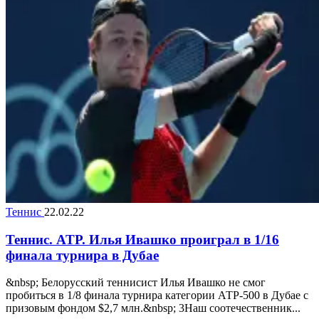
Теннис
22.02.22
Теннис. ATP. Илья Ивашко проиграл в 1/16
финала турнира в Дубае
&nbsp; Белорусский теннисист Илья Ивашко не смог
пробиться в 1/8 финала турнира категории АТР-500 в Дубае с
призовым фондом $2,7 млн.&nbsp; 3Наш соотечественник...