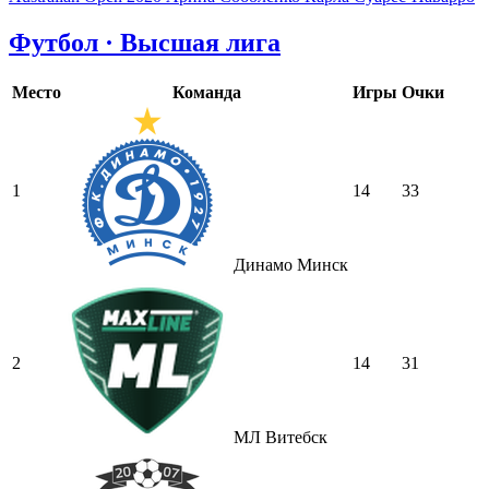
Футбол · Высшая лига
Место
Команда
Игры
Очки
1
14
33
Динамо Минск
2
14
31
МЛ Витебск