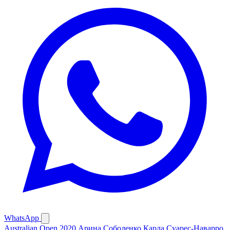
WhatsApp
Australian Open 2020
Арина Соболенко
Карла Суарес-Наварро