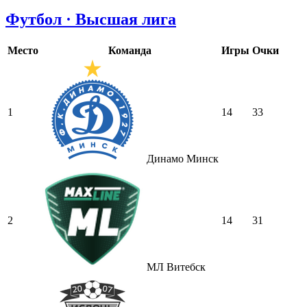
Футбол · Высшая лига
Место
Команда
Игры
Очки
1
14
33
Динамо Минск
2
14
31
МЛ Витебск