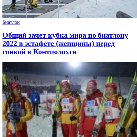
Биатлон
Общий зачет кубка мира по биатлону
2022 в эстафете (женщины) перед
гонкой в Контиолахти