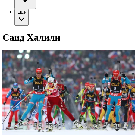
Ещё
Саид Халили