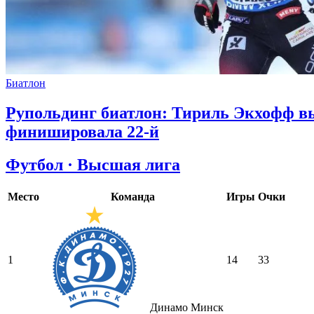
Биатлон
Рупольдинг биатлон: Тириль Экхофф вы
финишировала 22-й
Футбол · Высшая лига
Место
Команда
Игры
Очки
1
14
33
Динамо Минск