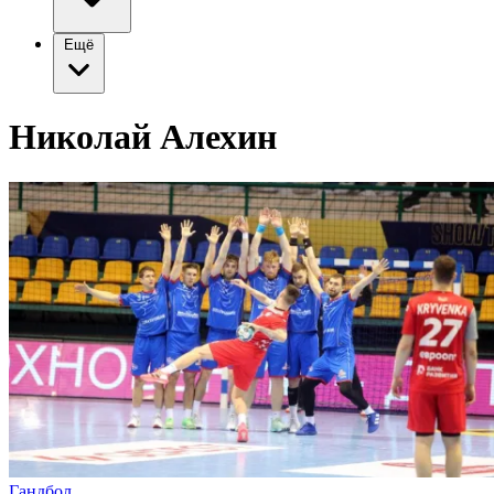
Ещё
Николай Алехин
Гандбол