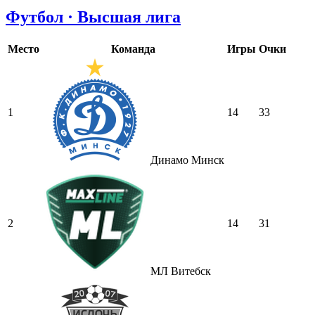
Футбол · Высшая лига
Место
Команда
Игры
Очки
1
14
33
Динамо Минск
2
14
31
МЛ Витебск