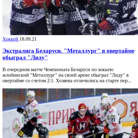
Хоккей
18.09.21
Экстралига Беларуси. "Металлург" в овертайме
обыграл "Лиду"
В очередном матче Чемпионата Беларуси по хоккею
жлобинский "Металлург" на своей арене обыграл "Лиду" в
овертайме со счетом 2:1. Хозяева отличились на старте пер...