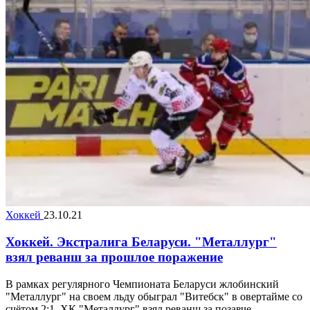
Хоккей
23.10.21
Хоккей. Экстралига Беларуси. "Металлург"
взял реванш за прошлое поражение
В рамках регулярного Чемпионата Беларуси жлобинский
"Металлург" на своем льду обыграл "Витебск" в овертайме со
счётом 2:1. ХК "Металлург" взял реванш за позавче...