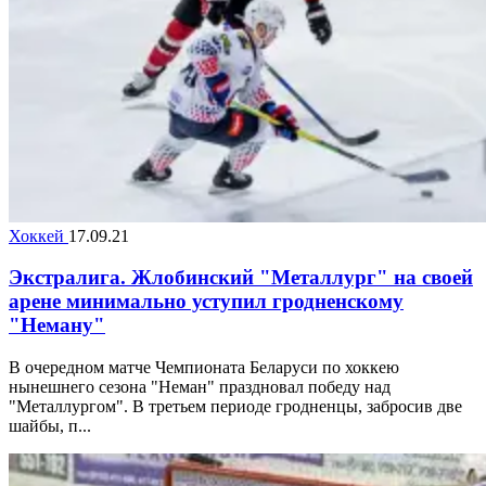
Хоккей
17.09.21
Экстралига. Жлобинский "Металлург" на своей
арене минимально уступил гродненскому
"Неману"
В очередном матче Чемпионата Беларуси по хоккею
нынешнего сезона "Неман" праздновал победу над
"Металлургом". В третьем периоде гродненцы, забросив две
шайбы, п...