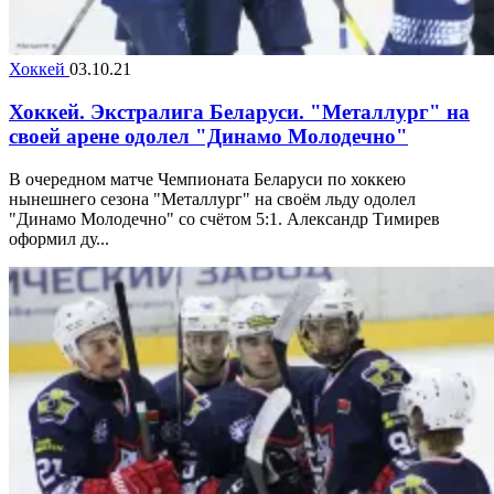
Хоккей
03.10.21
Хоккей. Экстралига Беларуси. "Металлург" на
своей арене одолел "Динамо Молодечно"
В очередном матче Чемпионата Беларуси по хоккею
нынешнего сезона "Металлург" на своём льду одолел
"Динамо Молодечно" со счётом 5:1. Александр Тимирев
оформил ду...