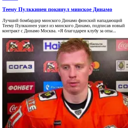
Теему Пулккинен покинул минское Динамо
Лучший бомбардир минского Динамо финский нападающий
Теему Пулккинен ушел из минского Динамо, подписав новый
контракт с Динамо Москва. «Я благодарен клубу за опы...