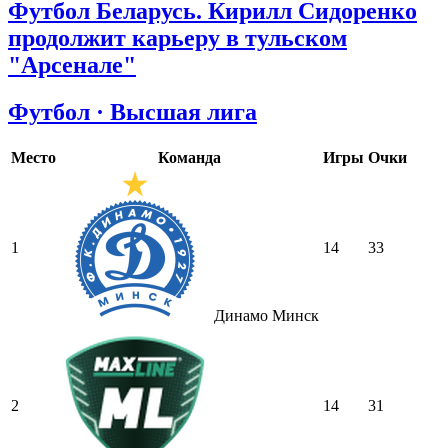
Футбол Беларусь. Кирилл Сидоренко
продолжит карьеру в тульском
"Арсенале"
Футбол · Высшая лига
Место
Команда
Игры
Очки
1
14
33
Динамо Минск
2
14
31