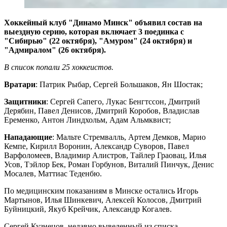
Хоккейный клуб "Динамо Минск" объявил состав на
выездную серию, которая включает 3 поединка с
"Сибирью" (22 октября), "Амуром" (24 октября) и
"Адмиралом" (26 октября).
В список попали 25 хоккеистов.
Вратари
: Патрик Рыбар, Сергей Большаков, Ян Шостак;
Защитники
: Сергей Сапего, Лукас Бенгтссон, Дмитрий
Дерябин, Павел Денисов, Дмитрий Коробов, Владислав
Еременко, Антон Линдхольм, Адам Альмквист;
Нападающие
: Мальте Стремвалль, Артем Демков, Марио
Кемпе, Кирилл Воронин, Александр Суворов, Павел
Варфоломеев, Владимир Алистров, Тайлер Граовац, Илья
Усов, Тэйлор Бек, Роман Горбунов, Виталий Пинчук, Денис
Мосалев, Маттиас Теденбю.
По медицинским показаниям в Минске остались Игорь
Мартынов, Илья Шинкевич, Алексей Колосов, Дмитрий
Буйницкий, Якуб Крейчик, Александр Когалев.
Сергей Кузнецов, недавно выведенный из списка