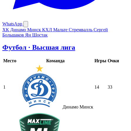
WhatsApp
ХК Динамо Минск
КХЛ
Мальте Стремвалль
Сергей
Большаков
Ян Шостак
Футбол · Высшая лига
Место
Команда
Игры
Очки
1
14
33
Динамо Минск