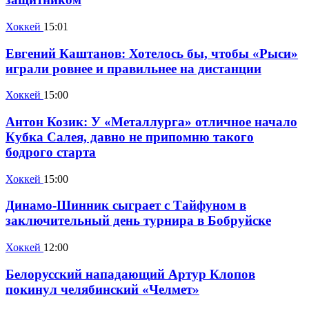
Хоккей
15:01
Евгений Каштанов: Хотелось бы, чтобы «Рыси»
играли ровнее и правильнее на дистанции
Хоккей
15:00
Антон Козик: У «Металлурга» отличное начало
Кубка Салея, давно не припомню такого
бодрого старта
Хоккей
15:00
Динамо-Шинник сыграет с Тайфуном в
заключительный день турнира в Бобруйске
Хоккей
12:00
Белорусский нападающий Артур Клопов
покинул челябинский «Челмет»