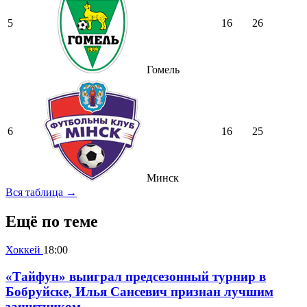
5
16
26
Гомель
6
16
25
Минск
Вся таблица →
Ещё по теме
Хоккей
18:00
«Тайфун» выиграл предсезонный турнир в
Бобруйске, Илья Сансевич признан лучшим
защитником