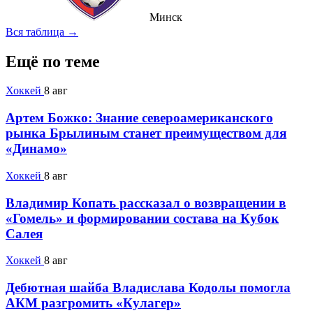
Минск
Вся таблица →
Ещё по теме
Хоккей
8 авг
Артем Божко: Знание североамериканского
рынка Брылиным станет преимуществом для
«Динамо»
Хоккей
8 авг
Владимир Копать рассказал о возвращении в
«Гомель» и формировании состава на Кубок
Салея
Хоккей
8 авг
Дебютная шайба Владислава Кодолы помогла
АКМ разгромить «Кулагер»