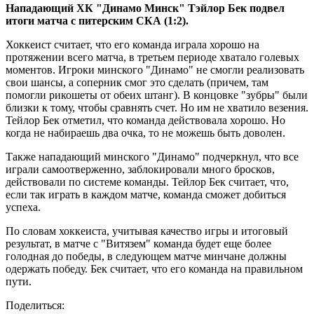
Нападающий ХК "Динамо Минск" Тэйлор Бек подвел
итоги матча с питерским СКА (1:2).
Хоккеист считает, что его команда играла хорошо на
протяжении всего матча, в третьем периоде хватало голевых
моментов. Игроки минского "Динамо" не смогли реализовать
свои шансы, а соперник смог это сделать (причем, там
помогли рикошеты от обеих штанг). В концовке "зубры" были
близки к тому, чтобы сравнять счет. Но им не хватило везения.
Тейлор Бек отметил, что команда действовала хорошо. Но
когда не набираешь два очка, то не можешь быть доволен.
Также нападающий минского "Динамо" подчеркнул, что все
играли самоотверженно, заблокировали много бросков,
действовали по системе команды. Тейлор Бек считает, что,
если так играть в каждом матче, команда сможет добиться
успеха.
По словам хоккеиста, учитывая качество игры и итоговый
результат, в матче с "Витязем" команда будет еще более
голодная до победы, в следующем матче минчане должны
одержать победу. Бек считает, что его команда на правильном
пути.
Поделиться: