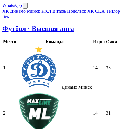
WhatsApp
ХК Динамо Минск
КХЛ
Витязь Подольск
ХК СКА
Тейлор
Бек
Футбол · Высшая лига
Место
Команда
Игры
Очки
1
14
33
Динамо Минск
2
14
31