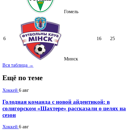
Гомель
6
16
25
Минск
Вся таблица →
Ещё по теме
Хоккей
6 авг
Голодная команда с новой айдентикой: в
солигорском «Шахтере» рассказали о целях на
сезон
Хоккей
6 авг