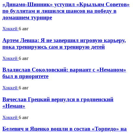
«Динамо-Шинник» уступил «Крыльям Советов»
по буллитам и лишился шансов на победу в
домашнем турнире
Хоккей
6 авг
Артем Левша: Я не завершил игровую карьеру,
пока тренируюсь сам и тренирую детей
Хоккей
6 авг
Владислав Соколовский: вариант с «Неманом»
был в приоритете
Хоккей
6 авг
Вячеслав Грецкий вернулся в гродненский
«Неман»
Хоккей
6 авг
Белевич и Яценко вошли в состав «Торпедо» на