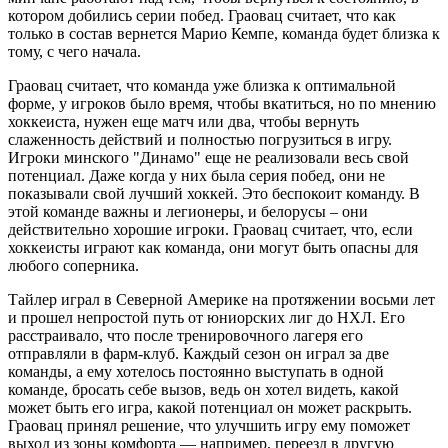
котором добились серии побед. Граовац считает, что как
только в состав вернется Марио Кемпе, команда будет близка к
тому, с чего начала.
Граовац считает, что команда уже близка к оптимальной
форме, у игроков было время, чтобы вкатиться, но по мнению
хоккеиста, нужен еще матч или два, чтобы вернуть
слаженность действий и полностью погрузиться в игру.
Игроки минского "Динамо" еще не реализовали весь свой
потенциал. Даже когда у них была серия побед, они не
показывали свой лучший хоккей. Это беспокоит команду. В
этой команде важны и легионеры, и белорусы – они
действительно хорошие игроки. Граовац считает, что, если
хоккеисты играют как команда, они могут быть опасны для
любого соперника.
Тайлер играл в Северной Америке на протяжении восьми лет
и прошел непростой путь от юниорских лиг до НХЛ. Его
расстраивало, что после тренировочного лагеря его
отправляли в фарм-клуб. Каждый сезон он играл за две
команды, а ему хотелось постоянно выступать в одной
команде, бросать себе вызов, ведь он хотел видеть, какой
может быть его игра, какой потенциал он может раскрыть.
Граовац принял решение, что улучшить игру ему поможет
выход из зоны комфорта — например, переезд в другую