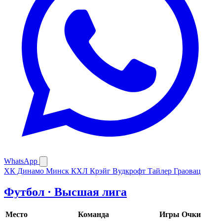
WhatsApp
ХК Динамо Минск
КХЛ
Крэйг Вудкрофт
Тайлер Граовац
Футбол · Высшая лига
Место
Команда
Игры
Очки