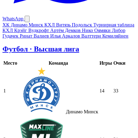
WhatsApp
ХК Динамо Минск
КХЛ
Витязь Подольск
Турнирная таблица
КХЛ
Крэйг Вудкрофт
Артём Демков
Нико Оямяки
Либор
Гудачек
Ринат Валиев
Илья Аркалов
Валттери Кемиляйнен
Футбол · Высшая лига
Место
Команда
Игры
Очки
1
14
33
Динамо Минск