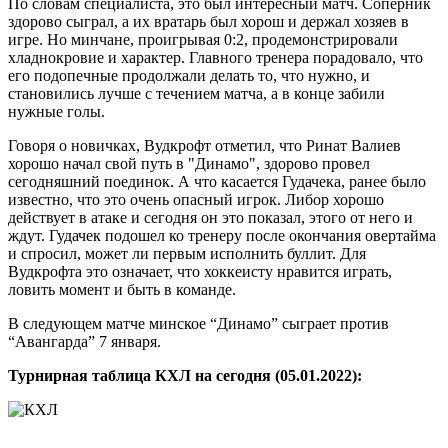
По словам специалиста, это был интересный матч. Соперник
здорово сыграл, а их вратарь был хорош и держал хозяев в
игре. Но минчане, проигрывая 0:2, продемонстрировали
хладнокровие и характер. Главного тренера порадовало, что
его подопечные продолжали делать то, что нужно, и
становились лучше с течением матча, а в конце забили
нужные голы.
Говоря о новичках, Вудкрофт отметил, что Ринат Валиев
хорошо начал свой путь в "Динамо", здорово провел
сегодняшний поединок. А что касается Гудачека, ранее было
известно, что это очень опасный игрок. Либор хорошо
действует в атаке и сегодня он это показал, этого от него и
ждут. Гудачек подошел ко тренеру после окончания овертайма
и спросил, может ли первым исполнить буллит. Для
Вудкрофта это означает, что хоккеисту нравится играть,
ловить момент и быть в команде.
В следующем матче минское “Динамо” сыграет против
“Авангарда” 7 января.
Турнирная таблица КХЛ на сегодня (05.01.2022):