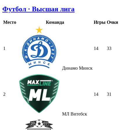
Футбол · Высшая лига
Место
Команда
Игры
Очки
1
14
33
Динамо Минск
2
14
31
МЛ Витебск