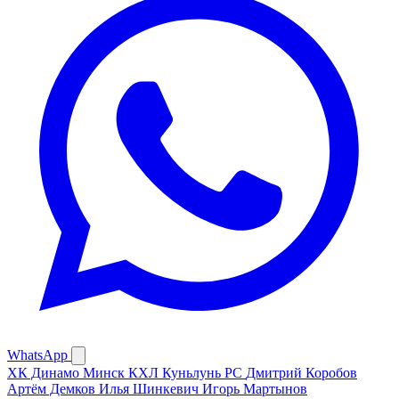
WhatsApp
ХК Динамо Минск
КХЛ
Куньлунь РС
Дмитрий Коробов
Артём Демков
Илья Шинкевич
Игорь Мартынов