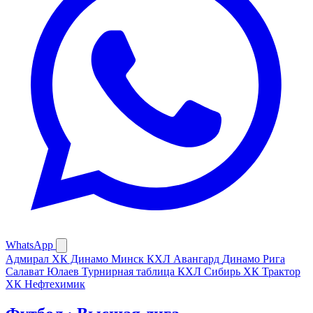
WhatsApp
Адмирал
ХК Динамо Минск
КХЛ
Авангард
Динамо Рига
Салават Юлаев
Турнирная таблица КХЛ
Сибирь
ХК Трактор
ХК Нефтехимик