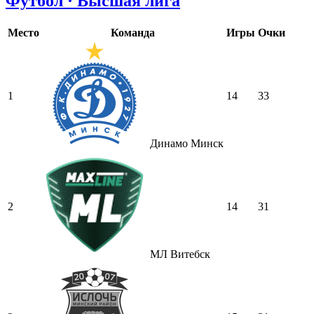
Футбол · Высшая лига
Место
Команда
Игры
Очки
1
14
33
Динамо Минск
2
14
31
МЛ Витебск