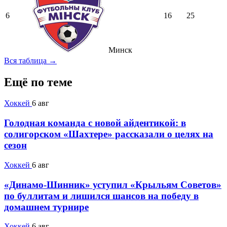
6
16
25
Минск
Вся таблица →
Ещё по теме
Хоккей
6 авг
Голодная команда с новой айдентикой: в
солигорском «Шахтере» рассказали о целях на
сезон
Хоккей
6 авг
«Динамо-Шинник» уступил «Крыльям Советов»
по буллитам и лишился шансов на победу в
домашнем турнире
Хоккей
6 авг