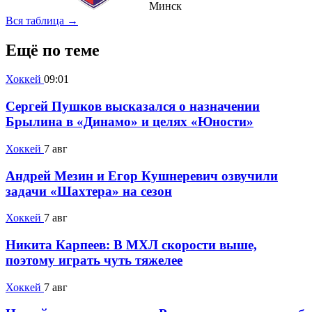
Минск
Вся таблица →
Ещё по теме
Хоккей
09:01
Сергей Пушков высказался о назначении
Брылина в «Динамо» и целях «Юности»
Хоккей
7 авг
Андрей Мезин и Егор Кушнеревич озвучили
задачи «Шахтера» на сезон
Хоккей
7 авг
Никита Карпеев: В МХЛ скорости выше,
поэтому играть чуть тяжелее
Хоккей
7 авг