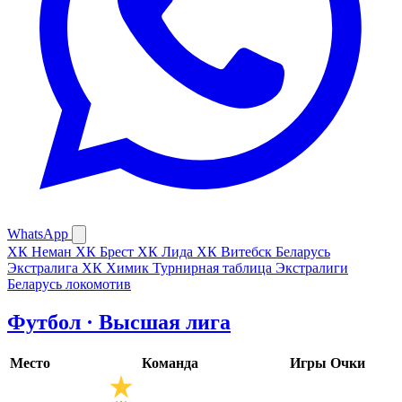
WhatsApp
ХК Неман
ХК Брест
ХК Лида
ХК Витебск
Беларусь
Экстралига
ХК Химик
Турнирная таблица Экстралиги
Беларусь
локомотив
Футбол · Высшая лига
Место
Команда
Игры
Очки