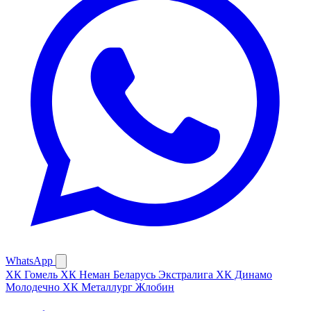
WhatsApp
ХК Гомель
ХК Неман
Беларусь Экстралига
ХК Динамо
Молодечно
ХК Металлург Жлобин