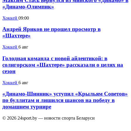
Максим Стась вернулся из минского «Динамо» в
«Динамо-Олимпик»
Хоккей
09:00
Андрей Яриков не прошел просмотр в
«Шахтере»
Хоккей
6 авг
Голодная команда с новой айдентикой: в
солигорском «Шахтере» рассказали о целях на
сезон
Хоккей
6 авг
«Динамо-Шинник» уступил «Крыльям Советов»
по буллитам и лишился шансов на победу в
домашнем турнире
© 2026 24sport.by — новости спорта Беларуси