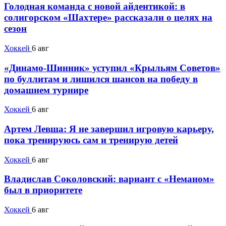
Голодная команда с новой айдентикой: в
солигорском «Шахтере» рассказали о целях на
сезон
Хоккей
6 авг
«Динамо-Шинник» уступил «Крыльям Советов»
по буллитам и лишился шансов на победу в
домашнем турнире
Хоккей
6 авг
Артем Левша: Я не завершил игровую карьеру,
пока тренируюсь сам и тренирую детей
Хоккей
6 авг
Владислав Соколовский: вариант с «Неманом»
был в приоритете
Хоккей
6 авг