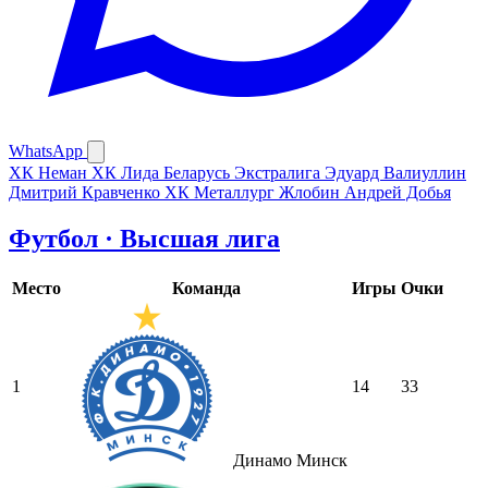
WhatsApp
ХК Неман
ХК Лида
Беларусь Экстралига
Эдуард Валиуллин
Дмитрий Кравченко
ХК Металлург Жлобин
Андрей Добья
Футбол · Высшая лига
Место
Команда
Игры
Очки
1
14
33
Динамо Минск