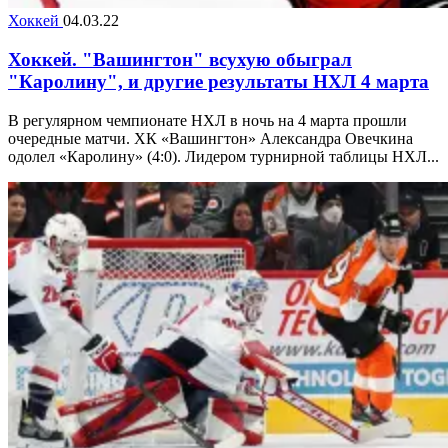
Хоккей
04.03.22
Хоккей. "Вашингтон" всухую обыграл
"Каролину", и другие результаты НХЛ 4 марта
В регулярном чемпионате НХЛ в ночь на 4 марта прошли
очередные матчи. ХК «Вашингтон» Александра Овечкина
одолел «Каролину» (4:0). Лидером турнирной таблицы НХЛ...