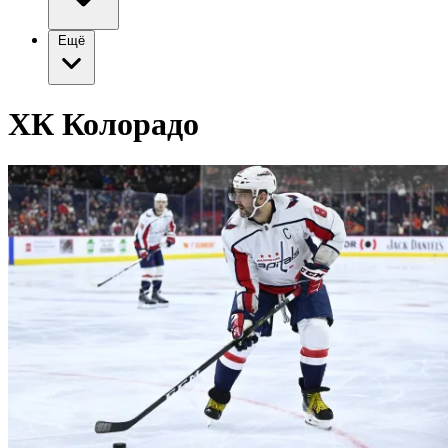
Ещё
ХК Колорадо