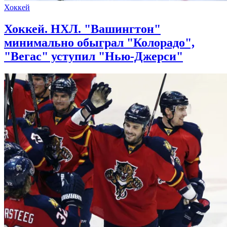
Хоккей
Хоккей. НХЛ. "Вашингтон"
минимально обыграл "Колорадо",
"Вегас" уступил "Нью-Джерси"