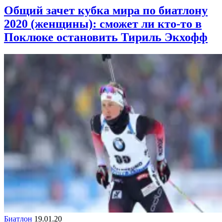
Общий зачет кубка мира по биатлону
2020 (женщины): сможет ли кто-то в
Поклюке остановить Тириль Экхофф
Биатлон
19.01.20