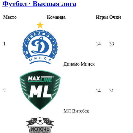
Футбол · Высшая лига
Место
Команда
Игры
Очки
1
14
33
Динамо Минск
2
14
31
МЛ Витебск