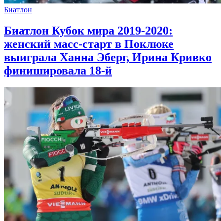
Биатлон
Биатлон Кубок мира 2019-2020:
женский масс-старт в Поклюке
выиграла Ханна Эберг, Ирина Кривко
финишировала 18-й