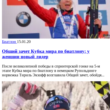
Биатлон
15.01.20
Общий зачет Кубка мира по биатлону: у
женщин новый лидер
После великолепной победы в спринтерской гонке на 5-м
этапе Кубка мира по биатлону в немецком Рупольдинге
норвежка Тириль Экхофф возглавила Общий зачет, обойдя...