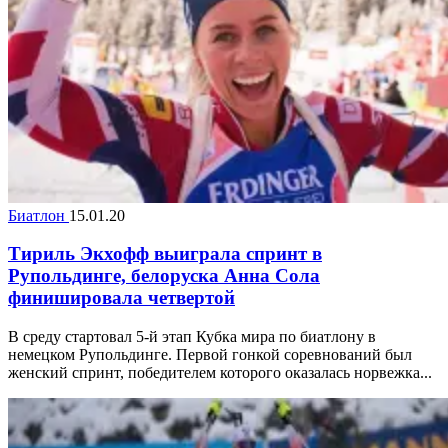
Биатлон
15.01.20
Тириль Экхофф выиграла спринт в
Рупольдинге, белоруска Анна Сола
финишировала четвертой
В среду стартовал 5-й этап Кубка мира по биатлону в
немецком Рупольдинге. Первой гонкой соревнований был
женский спринт, победителем которого оказалась норвежка...