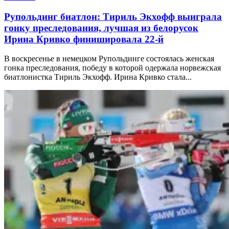
Рупольдинг биатлон: Тириль Экхофф выиграла
гонку преследования, лучшая из белорусок
Ирина Кривко финишировала 22-й
В воскресенье в немецком Рупольдинге состоялась женская
гонка преследования, победу в которой одержала норвежская
биатлонистка Тириль Экхофф. Ирина Кривко стала...