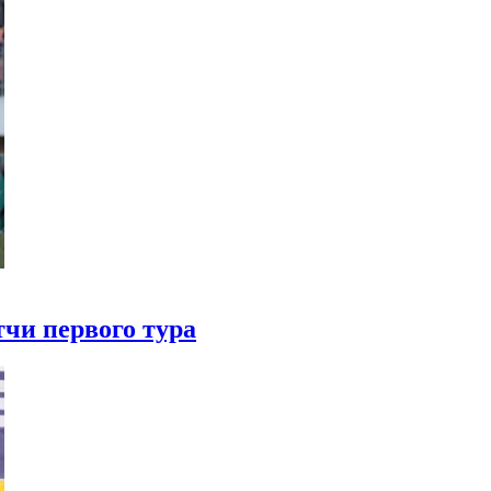
тчи первого тура