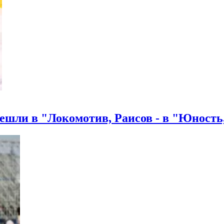
решли в "Локомотив, Раисов - в "Юность